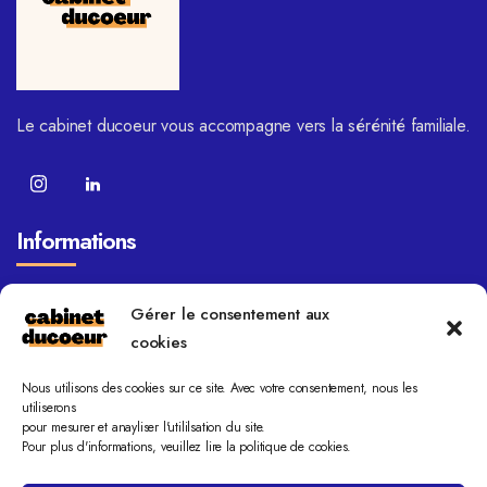
Le cabinet ducoeur vous accompagne vers la sérénité familiale.
Informations
FAQ
Gérer le consentement aux
Blog
cookies
Domaines de compétence
Nous utilisons des cookies sur ce site. Avec votre consentement, nous les
Mentions légales
utiliserons
pour mesurer et anayliser l'utililsation du site.
Politique de cookies
Pour plus d'informations, veuillez lire la politique de cookies.
Contact