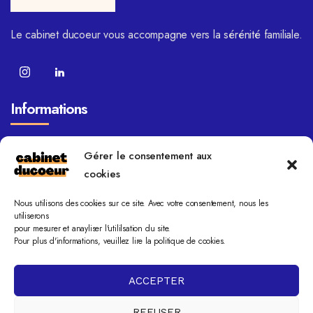
Le cabinet ducoeur vous accompagne vers la sérénité familiale.
Informations
FAQ
Gérer le consentement aux
Blog
cookies
Domaines de compétence
Nous utilisons des cookies sur ce site. Avec votre consentement, nous les
Mentions légales
utiliserons
pour mesurer et anayliser l'utililsation du site.
Politique de cookies
Pour plus d'informations, veuillez lire la politique de cookies.
Contact
ACCEPTER
25 rue des frères Bonie 33000 Bordeaux
REFUSER