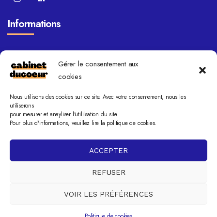
Informations
FAQ
Gérer le consentement aux
Blog
cookies
Domaines de compétence
Nous utilisons des cookies sur ce site. Avec votre consentement, nous les
Mentions légales
utiliserons
Politique de cookies
pour mesurer et anayliser l'utililsation du site.
Pour plus d'informations, veuillez lire la politique de cookies.
Contact
ACCEPTER
25 rue des frères Bonie 33000 Bordeaux
REFUSER
+33 6 19 56 02 95
sdm@cabinetducoeur.fr
VOIR LES PRÉFÉRENCES
Politique de cookies