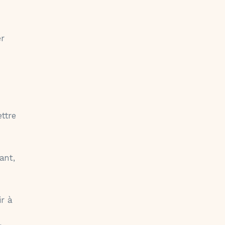
er
ttre
ant,
ir à