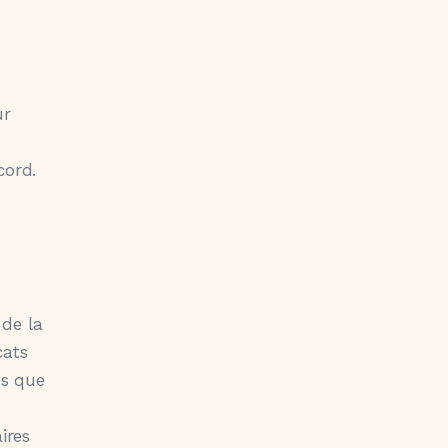
ur
cord.
 de la
cats
es que
ires