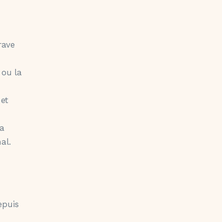
rave
 ou la
 et
la
al.
epuis