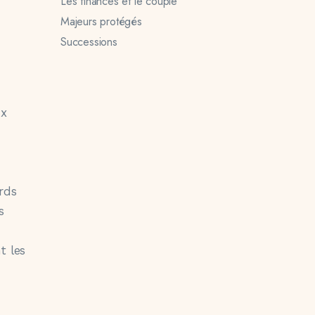
Les finances et le couple
Majeurs protégés
Successions
ux
rds
s
t les