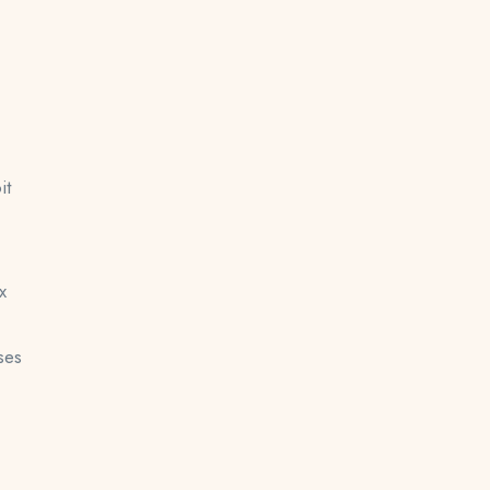
it
x
ses