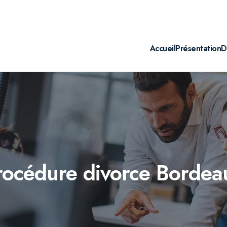
Accueil
Présentation
D
rocédure divorce Bordea