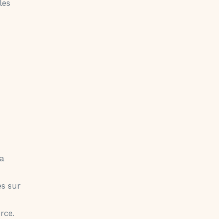
les
la
es sur
rce.